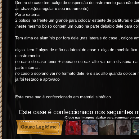
Dentro do case tem calço de suspensão do instrumento,para não des
as chaves(desregular o seu instrumento)
Parte externa:
2 bolsos na frente um grande para colocar estante de partituras e cai
,neste mesmo bolso contem um outro na parte debaixo dele para colo
Tem alma de alumínio por fora dele ,nas laterais do case , calços a
alças :tem 2 alças de mão na lateral do case + alça de mochila fixa 
o instrumento
no caso do case tenor + soprano ou sax alto vai uma divisória na
parte interna .
no caso o soprano vai no formato dele ,e o sax alto quando colocar na
ja foi testado e aprovado
Este case nao é confeccionado em material sintético.
Este case é confeccionado nos seguintes ma
(Cique nas imagens abaixo para aumentar o materi