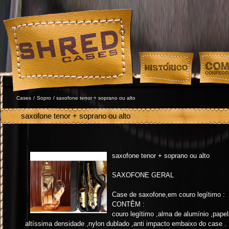
Warning
: sizeof(): Paramet
that implements Countable i
/home/shredcases/www/incs
on line
608
Cases
/
Sopro
/ saxofone tenor + soprano ou alto
saxofone tenor + soprano ou alto
Warning
: sizeof(): Paramet
saxofone tenor + soprano ou alto
that implements Countable i
SAXOFONE GERAL
/home/shredcases/www/incs
Case de saxofone,em couro legítimo :
CONTÊM :
on line
608
couro legítimo ,alma de alumínio ,pape
altíssima densidade ,nylon dublado ,anti impacto embaixo do case .