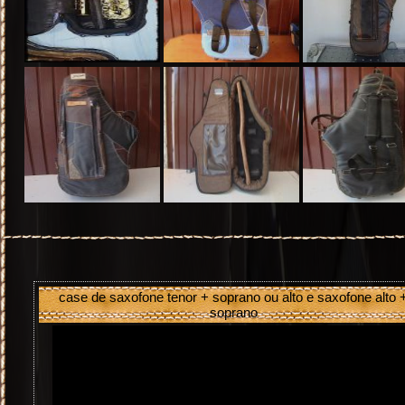
case de saxofone tenor + soprano ou alto e saxofone alto 
soprano