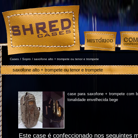
Warning
: sizeof(): Parameter must be an array or an object that impl
on line
608
Cases
/
Sopro
/ saxofone alto + trompete ou tenor e trompete
saxofone alto + trompete ou tenor e trompete
case para saxofone + trompete com bol
tonalidade envelhecida bege
Este case é confeccionado nos seguintes ma