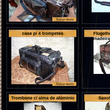
case p/ 4 trompetes
Flugelh
madeira
Trombone c/ alma de alúminio
Saxof