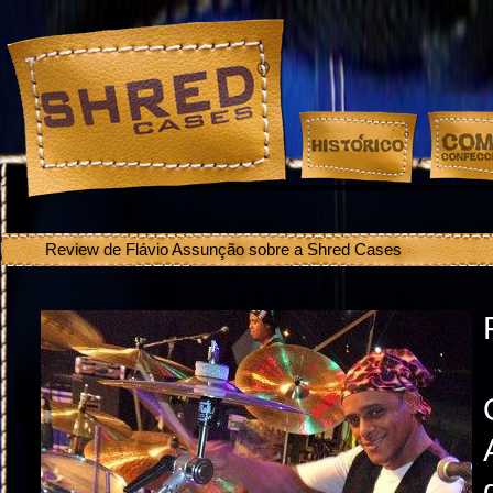
Warning
: sizeof(): Parameter must be an array or an object that impl
on line
608
Review de Flávio Assunção sobre a Shred Cases